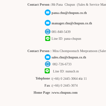
Contact Person :
Mr.Pana Chupun (Sales & Service Man
pana.chu@chupun.co
.th
manager.chu@chupun.co.th
081-840-5439
Line ID: pana-chupun
Contact Person :
Miss.Chompoonuch Meepramoon (Sales
sales.chu@chupun.co.th
082-726-6733
Line ID: nunuch.m
Telephone :
(+66) 0 2445-3064 ต่อ 11
Fax :
(+66) 0 2445-3074
Home Page :
www.chupun.com