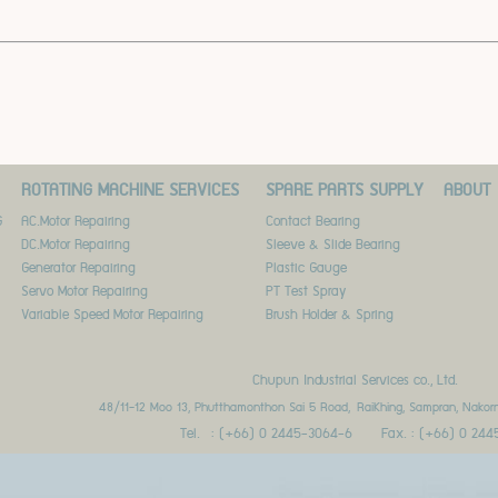
ROTATING MACHINE SERVICES
SPARE PARTS SUPPLY
ABOUT
G
AC.Motor Repairing
Contact Bearing
DC.Motor Repairing
Sleeve & Slide Bearing
Generator Repairing
Plastic Gauge
Servo Motor Repairing
PT Test Spray
Variable Speed Motor Repairing
Brush Holder & Spring
Chupun Industrial Services co., Ltd.
48/11-12 Moo 13, Phutthamonthon Sai 5 Road,
RaiKhing, Sampran, Nakor
Tel. : (+66) 0 2445-3064-6 Fax. : (+66) 0 244