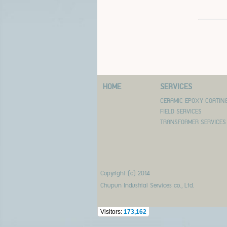
HOME
SERVICES
CERAMIC EPOXY COATIN
FIELD SERVICES
TRANSFORMER SERVICES
Copyright (c) 2014
Chupun Industrial Services co., Ltd.
Visitors:
173,162