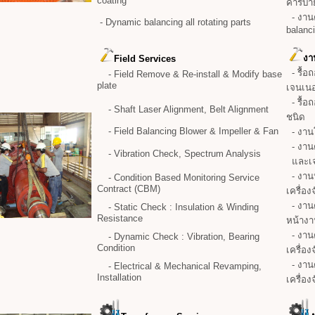
coating
คาร์บ
- งานต
- Dynamic balancing all rotating parts
balanc
งา
Field Services
- รื้อถ
- Field Remove & Re-install & Modify base
plate
เจนเนอ
- รื้อถ
- Shaft Laser Alignment, Belt Alignment
ชนิด
- Field Balancing Blower & Impeller & Fan
- งานโ
- งาน
- Vibration Check, Spectrum Analysis
และเจ
- งานป
- Condition Based Monitoring Service
Contract (CBM)
เครื่อง
- งานต
- Static Check : Insulation & Winding
Resistance
หน้าง
- งานต
- Dynamic Check : Vibration, Bearing
Condition
เครื่อ
- งาน
- Electrical & Mechanical Revamping,
Installation
เครื่อ