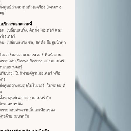
าย
ั้งศูนย์ถ่วงสมดุลด้วยเครื่อง Dynamic
ing
นบริการนอกสถานที่
อน, เปลี่ยนแบริ่ง, ติดตั้ง มอเตอร์ และ
ร์เรเตอร์
อน, เปลี่ยนแบริ่ง-ซีล, ติดตั้ง ปั๊มสูบน้ำทุก
อเวอร์ฮอลเจนเนอเรเตอร์ ที่หน้างาน
ตรวจสอบ Sleeve Bearing ของมอเตอร์
นเนอเรเตอร์
รับปรุง, โมดิฟายด์ฐานมอเตอร์ หรือ
จักร
ั้งศูนย์ถ่วงสมดุลใบโบเวอร์, ใบพัดลม ที่
าน
ั้งหาศูนย์เพลาของมอเตอร์ กับ
งจักรกลทุกชนิด
ตรวจสอบค่าควานสั่นสะเทือนของ
งจักรด้วย สเปกตรัม