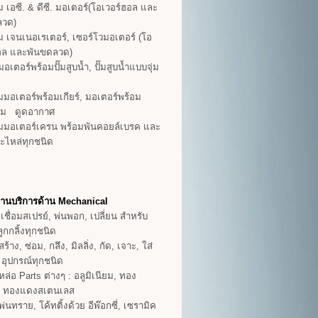
 เอซี. & ดีซี. มอเตอร์(โอเวอร์ฮอล และ
ลวด)
 เจนเนอเรเตอร์, เซอร์โวมอเตอร์ (โอ
ฮอล และพันขดลวด)
อเตอร์พร้อมปั๊มสูบน้ำ, ปั๊มสูบน้ำแบบจุ่ม
มอเตอร์พร้อมเกียร์, มอเตอร์พร้อม
ลม ดูดอากาศ
มมอเตอร์เครน พร้อมพันคอยล์เบรค และ
ะไหล่ทุกชนิด
งานบริการด้าน Mechanical
เชื่อมสเปรย์, พ่นพอก, เปลี่ยน สำหรับ
ูกกลิ้งทุกชนิด
้าง, ซ่อม, กลึง, มิลลิ่ง, กัด, เจาะ, ใส่
 อุปกรณ์ทุกชนิด
ล่อ Parts ต่างๆ : อลูมิเนียม, ทอง
ง, ทองแดงสเตนเลส
่นทราย, โค้ทติ้งด้วย อีพ๊อกซี่, เซรามิค