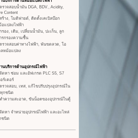
งานบริการด้านหม้อแปลงไฟฟ้า
รวจสอบน้ำมัน DGA, BDV., Acidity,
re Content
ร้าง, โมดิฟายด์, ติดตั้งเคเบิลบ๊อก
ม้อแปลงไฟฟ้า
รอง, เติม, เปลี่ยนน้ำมัน, ปะเก็น, ลูก
สารกรองความชื้น
ตรวจสอบค่าทางไฟฟ้า, พันขดลวด, โอ
ฮอลหม้อแปลง
านบริการด้านอุปกรณ์ไฟฟ้า
ัดหา ซ่อม และอัฟเกรด PLC S5, S7
อร์เตอร์
รวจสอบ, เทส, แก้ไขปรับปรุงอุปกรณ์ใน
าทุกชนิด
ำความสะอาด, ขันน็อตของอุปกรณ์ในตู้
ัดหา จำหน่ายอุปกรณ์ไฟฟ้า และอะไหล่
ุกชนิด