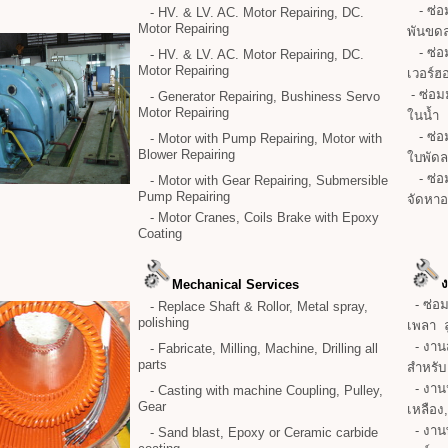
- ซ่อม
- HV. & LV. AC. Motor Repairing, DC.
Motor Repairing
พันขด
- ซ่อม
- HV. & LV. AC. Motor Repairing, DC.
Motor Repairing
เวอร์
- ซ่อมม
- Generator Repairing, Bushiness Servo
Motor Repairing
ในน้ำ
- ซ่อม
- Motor with Pump Repairing, Motor with
Blower Repairing
ใบพัด
- ซ่อ
- Motor with Gear Repairing, Submersible
Pump Repairing
จัดหาอ
- Motor Cranes, Coils Brake with Epoxy
Coating
Mechanical Services
- ซ่อม
- Replace Shaft & Rollor, Metal spray,
polishing
เพลา ล
- งานสร
- Fabricate, Milling, Machine, Drilling all
parts
สำหรับ
- งานห
- Casting with machine Coupling, Pulley,
Gear
เหลือ
- งานพ
- Sand blast, Epoxy or Ceramic carbide