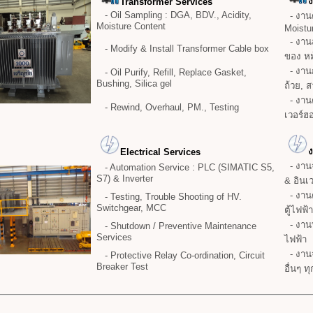
Transformer Services
- Oil Sampling : DGA, BDV., Acidity,
- งานต
Moisture Content
Moistu
- งานส
- Modify & Install Transformer Cable box
ของ ห
- งานก
- Oil Purify, Refill, Replace Gasket,
Bushing, Silica gel
ถ้วย, 
- งาน
- Rewind, Overhaul, PM., Testing
เวอร์
ง
Electrical Services
- งานจ
- Automation Service : PLC (SIMATIC S5,
S7) & Inverter
& อินเว
- งานต
- Testing, Trouble Shooting of HV.
Switchgear, MCC
ตู้ไฟฟ้
- งานท
- Shutdown / Preventive Maintenance
Services
ไฟฟ้า
- งานจ
- Protective Relay Co-ordination, Circuit
Breaker Test
อื่นๆ ท